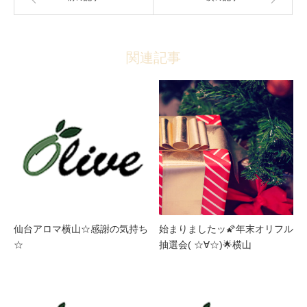
関連記事
仙台アロマ横山☆感謝の気持ち
始まりましたッ🌠年末オリフル
☆
抽選会( ☆∀☆)🌟横山