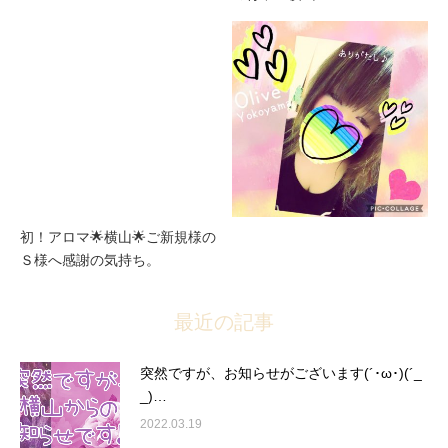
初！アロマ🌟横山🌟ご新規様の
Ｓ様へ感謝の気持ち。
最近の記事
突然ですが、お知らせがございます(´･ω･)(´_
_)…
2022.03.19