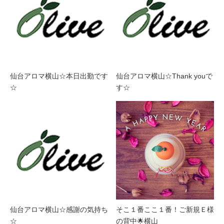
仙台アロマ横山☆本日出勤です
仙台アロマ横山☆Thank youで
☆
す☆
仙台アロマ横山☆感謝の気持ち
そこ１番ここ１番！ご新規Ｅ様
☆
の背中🌟横山