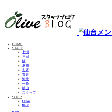
HOME
STAFF
七瀬
戸田
橘
夏川
安斉
青井
河北
一条
横山
スタッフ
SHOP
Olive
fleur