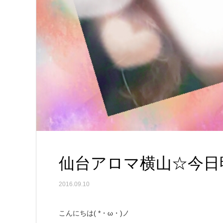
仙台アロマ横山☆今日
2016.09.10
​こんにちは( *・ω・)ノ