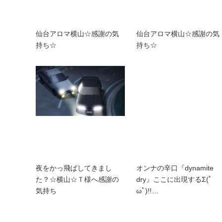
仙台アロマ横山☆感謝の気
仙台アロマ横山☆感謝の気
持ち☆
持ち☆
夜をかっ飛ばしてきまし
オンナの辛口『dynamite
た？☆横山☆Ｔ様へ感謝の
dry』ここに出現するΣ(ﾟ
気持ち
ωﾟ)!!…