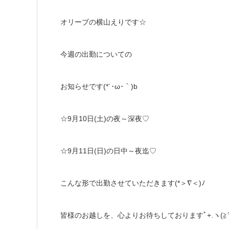
オリーブの横山えりです☆
今週の出勤についての
お知らせです(*´･ω･｀)b
☆9月10日(土)の夜～深夜♡
☆9月11日(日)の日中～夜迄♡
こんな形で出勤させていただきます(*＞∇＜)ﾉ
皆様のお越しを、心よりお待ちしておりますﾟ+.ヽ(≧▽≦