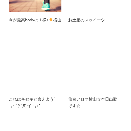
今が最高bodyのＩ様♪
横山
お土産のスゥイーツ
これはキセキと言えようﾟ
仙台アロマ横山☆本日出勤
+｡:.ﾟ(*ﾟДﾟ*)ﾟ.:｡+ﾟ
です☆