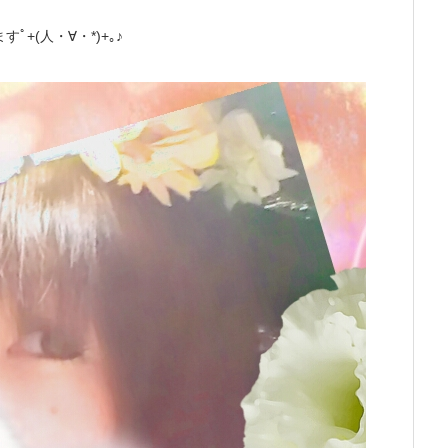
+(人・∀・*)+｡♪