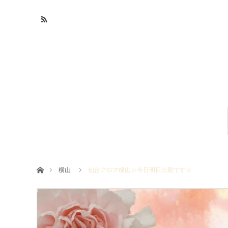
ホーム
横山
仙台アロマ横山☆今日明日出勤です☆