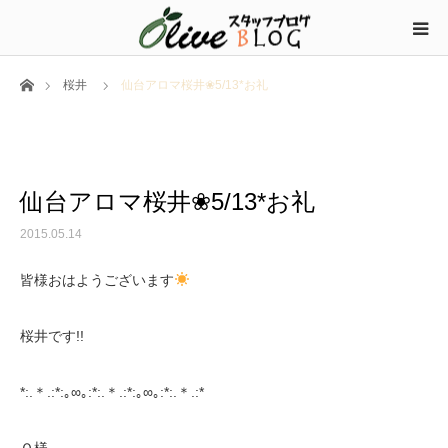
ホーム
桜井
仙台アロマ桜井❀5/13*お礼
仙台アロマ桜井❀5/13*お礼
2015.05.14
皆様おはようございます
桜井です!!
*:.＊.:*:｡∞｡:*:.＊.:*:｡∞｡:*:.＊.:*