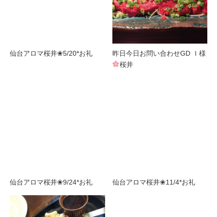
仙台アロマ桜井❀5/20*お礼
昨日今日お問い合わせGD Ｉ様
桜井
仙台アロマ桜井❀9/24*お礼
仙台アロマ桜井❀11/4*お礼