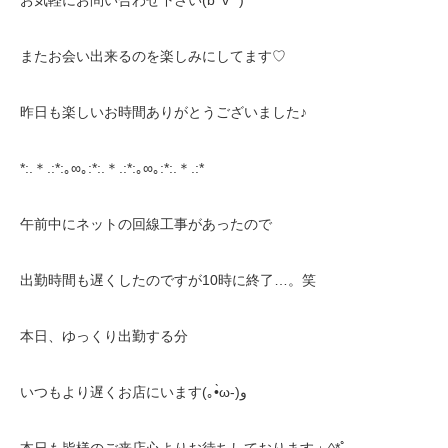
お気軽にお問い合わせ下さい(bﾟv`*)
またお会い出来るのを楽しみにしてます♡
昨日も楽しいお時間ありがとうございました♪
*:.＊.:*:｡∞｡:*:.＊.:*:｡∞｡:*:.＊.:*
午前中にネットの回線工事があったので
出勤時間も遅くしたのですが10時に終了…。笑
本日、ゆっくり出勤する分
いつもより遅くお店にいます(｡•̀ω-)و