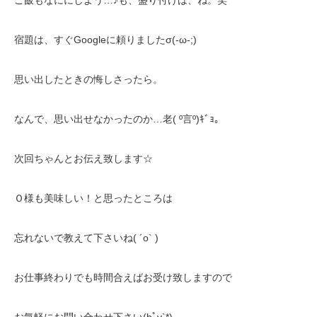
ご飯もなににしよう…♪も、盛り付けは、ね。笑
宿題は、すぐGoogleに頼りましたσ(-ω-;)
思い出したときの悔しさったら。
なんで、思い出せなかったのか…老( º言º)ｷﾞｮ。
次回ちゃんとお伝え致します☆
Ｏ様も美味しい！と思ったところは
忘れないで教えて下さいね( ´o` )
お仕事終わりでも時間合えばお受け致しますので