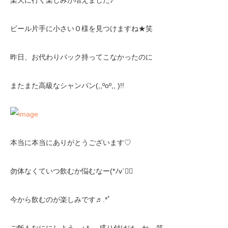
楽天に行く楽しみが増えました♪
ビール片手に小さいＯ様を見つけますね★笑
昨日、お代わりバック持ってこなかったのに
またまた高級なシャンパン(,,ºoº,, )!!
本当に本当にありがとうございます♡
勿体なくていつ飲むか悩むなー(*ﾉv`♡⃜
今から飲むのが楽しみです♬.*ﾟ