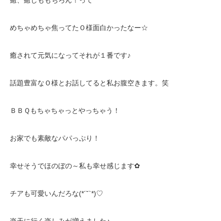
癒、癒しももちろん！って
めちゃめちゃ焦ってたＯ様面白かったなー☆
癒されて元気になってそれが１番です♪
話題豊富なＯ様とお話してると私お腹空きます。笑
ＢＢＱもちゃちゃっとやっちゃう！
お家でも素敵なパパっぷり！
幸せそうでほのぼの～私も幸せ感じます✿
チアも可愛いんだろな(*´˘`*)♡