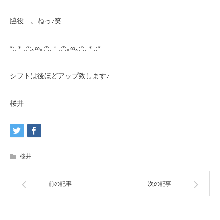
脇役…。ねっ♪笑
*:.＊.:*:｡∞｡:*:.＊.:*:｡∞｡:*:.＊.:*
シフトは後ほどアップ致します♪
桜井
桜井
前の記事
次の記事