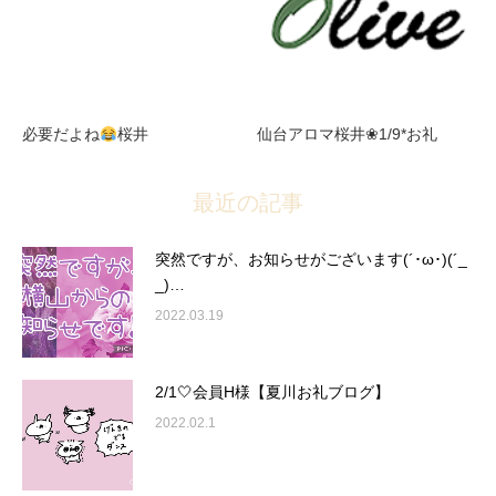
必要だよね
桜井
仙台アロマ桜井❀1/9*お礼
最近の記事
突然ですが、お知らせがございます(´･ω･)(´_
_)…
2022.03.19
2/1🤍会員H様【夏川お礼ブログ】
2022.02.1