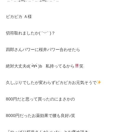
*:.＊.:*:｡∞｡:*:.＊.:*:｡∞｡:*:.＊.:*
ピカピカ Ａ様
切符取れましたか( ´﹀` )？
四郎さんパワーに桜井パワー合わせたら
絶対大丈夫d( •̀∀•́ )b 私持ってるから
笑
久しぶりでしたが変わらずピカピカお元気そうで
800円だと思って買ったのにまさかの
8000円だったお薬効果で腰も良好♪笑