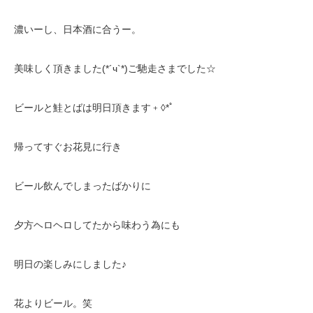
濃いーし、日本酒に合うー。
美味しく頂きました(*´ч`*)ご馳走さまでした☆
ビールと鮭とばは明日頂きます﹢◊*ﾟ
帰ってすぐお花見に行き
ビール飲んでしまったばかりに
夕方ヘロヘロしてたから味わう為にも
明日の楽しみにしました♪
花よりビール。笑