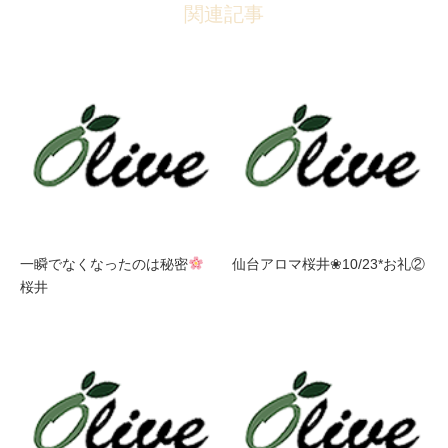
関連記事
一瞬でなくなったのは秘密
仙台アロマ桜井❀10/23*お礼②
桜井