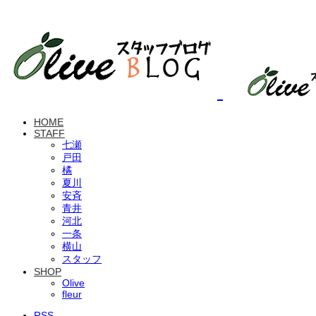
HOME
STAFF
七瀬
戸田
橘
夏川
安斉
青井
河北
一条
横山
スタッフ
SHOP
Olive
fleur
RSS