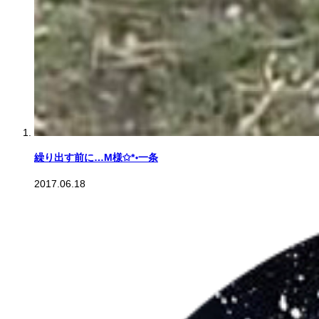
繰り出す前に…M様✩*॰一条
2017.06.18