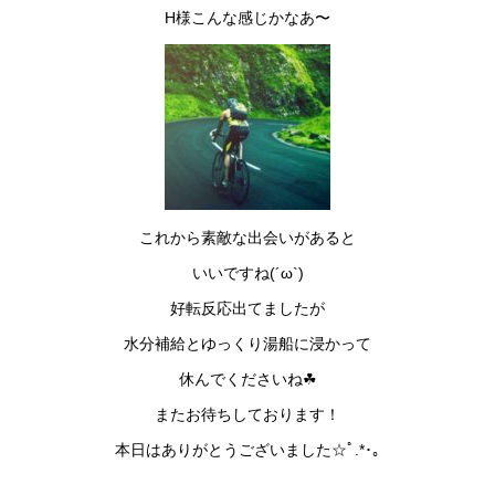
H様こんな感じかなあ〜
これから素敵な出会いがあると
いいですね(´ω`)
好転反応出てましたが
水分補給とゆっくり湯船に浸かって
休んでくださいね☘
またお待ちしております！
本日はありがとうございました☆ﾟ.*･｡