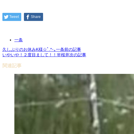
Tweet
Share
一条
久しぶりのお休みK様☆ﾟ.*･｡一条
前の記事
いやいや！２度目まして！！🌸桜井
次の記事
関連記事