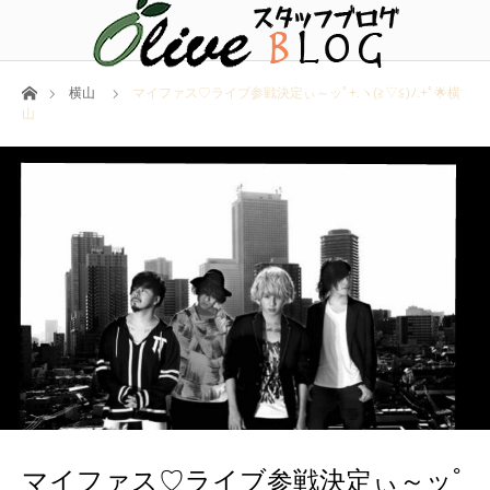
ホーム
横山
マイファス♡ライブ参戦決定ぃ～ッﾟ+.ヽ(≧▽≦)ﾉ.+ﾟ🌟横
山
マイファス♡ライブ参戦決定ぃ～ッﾟ