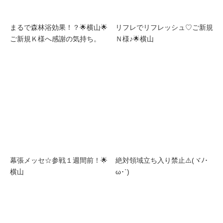
まるで森林浴効果！？🌟横山🌟
リフレでリフレッシュ♡ご新規
ご新規Ｋ様へ感謝の気持ち。
Ｎ様♪🌟横山
幕張メッセ☆参戦１週間前！🌟
絶対領域立ち入り禁止⚠️(ヾﾉ･
横山
ω･`)