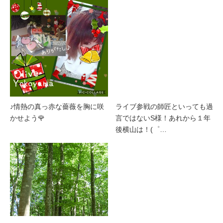
♪情熱の真っ赤な薔薇を胸に咲
ライブ参戦の師匠といっても過
かせよう🌹
言ではないS様！あれから１年
後横山は！(゜…