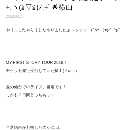
+.ヽ(≧▽≦)ﾉ.+ﾟ🌟横山
2018.03.24
やりましたやりましたやりましたぁ～ッッッゞ(^o^ゝ)≡(/^_^)/”
MY FIRST STORY TOUR 2018！
チケット先行受付していた横山(〃ω〃)
夏の仙台でのライブ、当選です！
しかも２日間どっちもっ✨
当選結果が判明したのが21日。