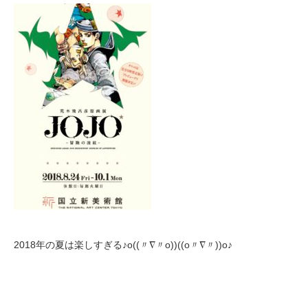
2018年の夏は楽しすぎる♪o((〃∇〃o))((o〃∇〃))o♪