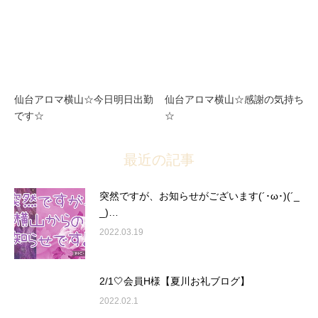
仙台アロマ横山☆今日明日出勤
仙台アロマ横山☆感謝の気持ち
です☆
☆
最近の記事
突然ですが、お知らせがございます(´･ω･)(´_
_)…
2022.03.19
2/1🤍会員H様【夏川お礼ブログ】
2022.02.1