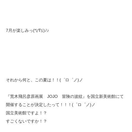
7月が楽しみっ(*≧∇≦)ﾉ♪
それから何と、この夏は！！(゜ロ゜ノ)ノ
『荒木飛呂彦原画展 JOJO 冒険の波紋』を国立新美術館にて
開催することが決定したって！！！(゜ロ゜ノ)ノ
国立美術館ですよ！？
すごくないですか！？