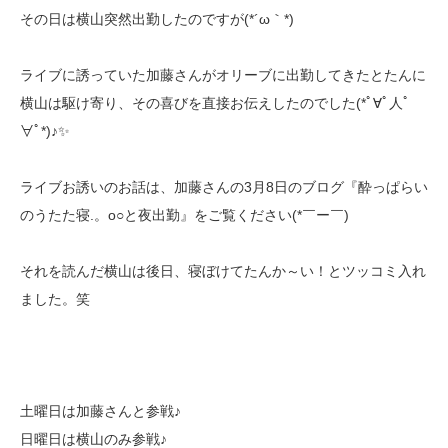
その日は横山突然出勤したのですが(*´ω｀*)
ライブに誘っていた加藤さんがオリーブに出勤してきたとたんに
横山は駆け寄り、その喜びを直接お伝えしたのでした(*ﾟ∀ﾟ人ﾟ
∀ﾟ*)♪✨
ライブお誘いのお話は、加藤さんの3月8日のブログ『酔っぱらい
のうたた寝.。o○と夜出勤』をご覧ください(*￣ー￣)
それを読んだ横山は後日、寝ぼけてたんか～い！とツッコミ入れ
ました。笑
土曜日は加藤さんと参戦♪
日曜日は横山のみ参戦♪