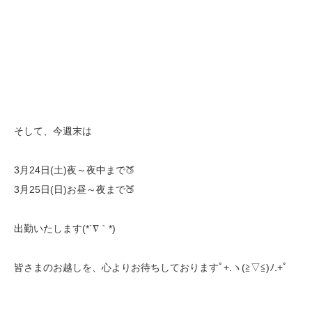
そして、今週末は
3月24日(土)夜～夜中まで🍑
3月25日(日)お昼～夜まで🍑
出勤いたします(*´∇｀*)
皆さまのお越しを、心よりお待ちしておりますﾟ+.ヽ(≧▽≦)ﾉ.+ﾟ