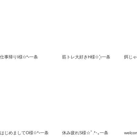
仕事帰りI様✩*॰一条
筋トレ大好きH様✩⡱一条
餌じゃ
はじめましてO様✩*॰一条
休み疲れS様☆ﾟ.*･｡一条
welc