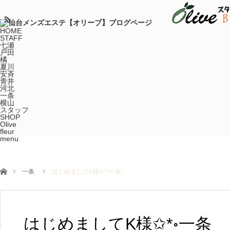
HOME
STAFF
七瀬
戸田
橘
夏川
安斉
青井
河北
一条
横山
スタッフ
SHOP
Olive
fleur
menu
ホーム
一条
はじめましてK様✩*॰一条
はじめましてK様✩*॰一条