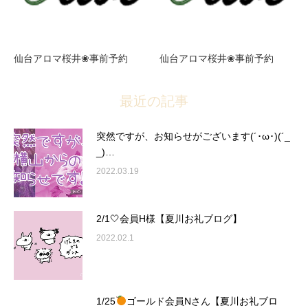
仙台アロマ桜井❀事前予約
仙台アロマ桜井❀事前予約
最近の記事
突然ですが、お知らせがございます(´･ω･)(´_
_)…
2022.03.19
2/1🤍会員H様【夏川お礼ブログ】
2022.02.1
1/25
ゴールド会員Nさん【夏川お礼ブロ