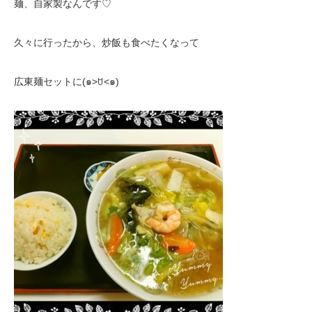
麺、自家製なんです♡
久々に行ったから、炒飯も食べたくなって
広東麺セットに(๑˃ꇴ˂๑)