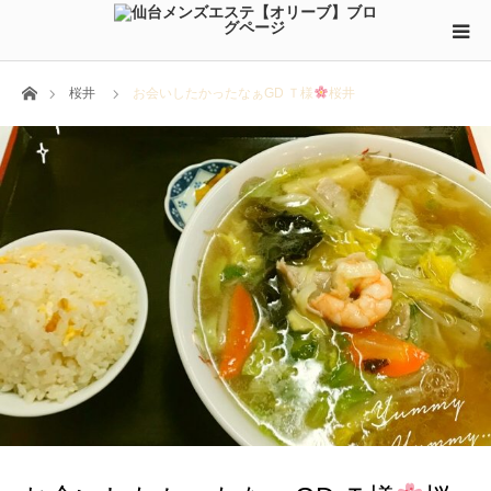
ホーム
桜井
お会いしたかったなぁGD Ｔ様
桜井