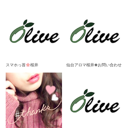
スマホっ首
桜井
仙台アロマ桜井❀お問い合わせ