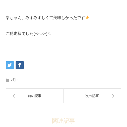
梨ちゃん、みずみずしくて美味しかったです
ご馳走様でした(⑅˃◡˂⑅)♡
桜井
前の記事
次の記事
関連記事